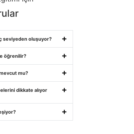
rular
kaç seviyeden oluşuyor?
e öğrenilir?
z mevcut mu?
lerini dikkate alıyor
eşiyor?