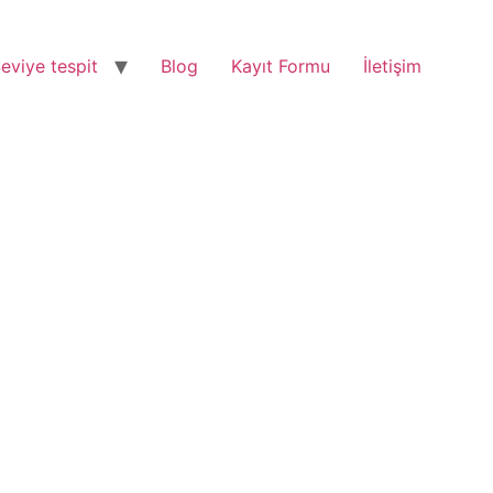
eviye tespit
Blog
Kayıt Formu
İletişim
ingilizce eğitimleri