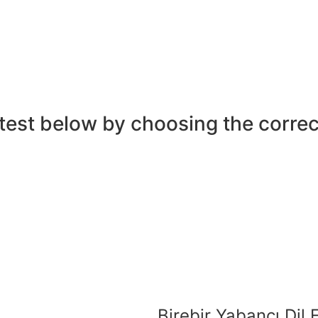
est below by choosing the correc
Birebir Yabancı Dil E