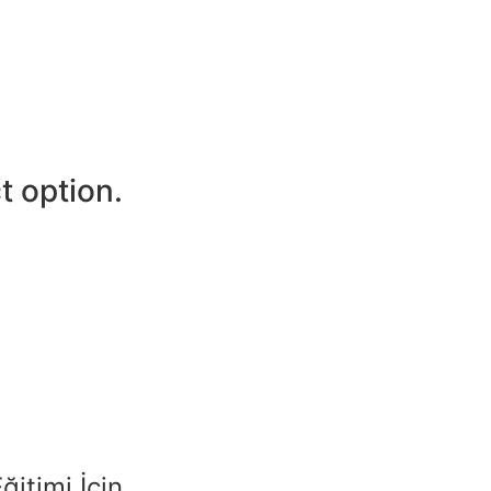
t option.
ğitimi İçin